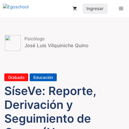
Saltar
Me
Ingresar
al
contenido
Psicólogo
José Luis Vilquiniche Quino
Grabado
Educación
SíseVe: Reporte,
Derivación y
Seguimiento de