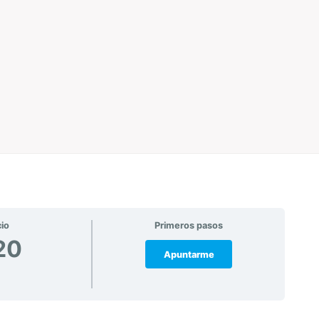
cio
Primeros pasos
20
Apuntarme