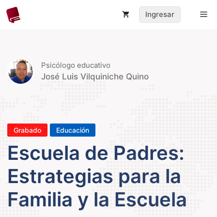
Saltar
Me
Ingresar
al
contenido
Psicólogo educativo
José Luis Vilquiniche Quino
Grabado
Educación
Escuela de Padres:
Estrategias para la
Familia y la Escuela