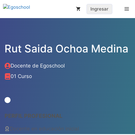
Saltar
Me
Ingresar
al
contenido
Rut Saida Ochoa Medina
Docente de Egoschool
01 Curso
PERFIL PROFESIONAL
Docente en educación inicial